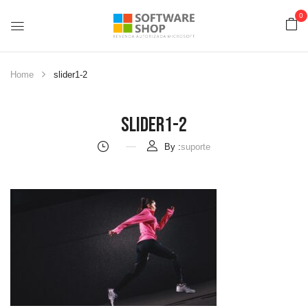
0
Home
slider1-2
Slider1-2
By :
suporte