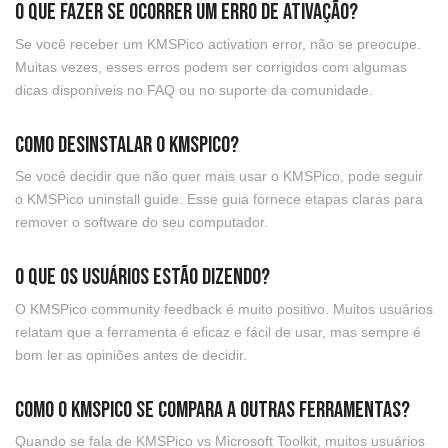
O que fazer se ocorrer um erro de ativação?
Se você receber um KMSPico activation error, não se preocupe.
Muitas vezes, esses erros podem ser corrigidos com algumas
dicas disponíveis no FAQ ou no suporte da comunidade.
Como desinstalar o KMSPico?
Se você decidir que não quer mais usar o KMSPico, pode seguir
o KMSPico uninstall guide. Esse guia fornece etapas claras para
remover o software do seu computador.
O que os usuários estão dizendo?
O KMSPico community feedback é muito positivo. Muitos usuários
relatam que a ferramenta é eficaz e fácil de usar, mas sempre é
bom ler as opiniões antes de decidir.
Como o KMSPico se compara a outras ferramentas?
Quando se fala de KMSPico vs Microsoft Toolkit, muitos usuários