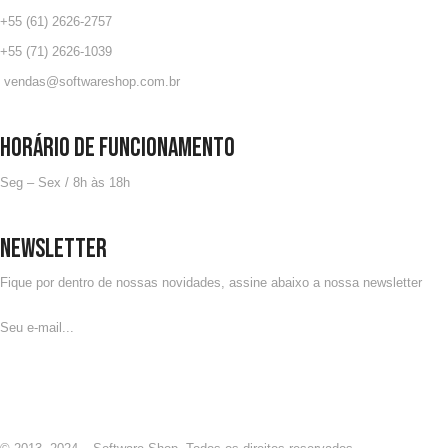
+55 (61) 2626-2757
+55 (71) 2626-1039
vendas@
softwareshop.com.br
Horário de Funcionamento
Seg – Sex / 8h às 18h
NEWSLETTER
Fique por dentro de nossas novidades, assine abaixo a nossa newsletter