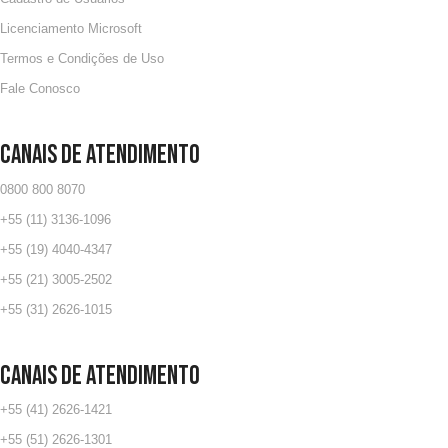
Licenciamento Microsoft
Termos e Condições de Uso
Fale Conosco
CANAIS DE ATENDIMENTO
0800 800 8070
+55 (11) 3136-1096
+55 (19) 4040-4347
+55 (21) 3005-2502
+55 (31) 2626-1015
CANAIS DE ATENDIMENTO​
+55 (41) 2626-1421
+55 (51) 2626-1301