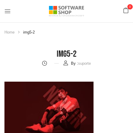
0
Home
img5-2
Img5-2
By :
suporte