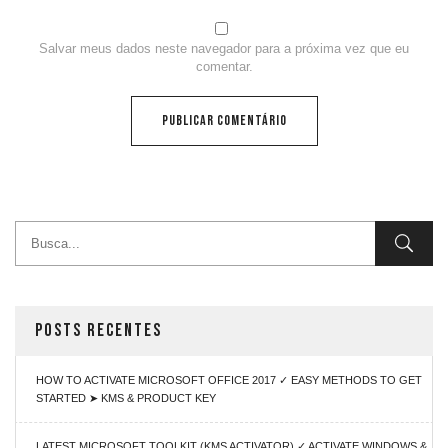
Salvar meus dados neste navegador para a próxima vez que eu
comentar.
POSTS RECENTES
HOW TO ACTIVATE MICROSOFT OFFICE 2017 ✓ EASY METHODS TO GET
STARTED ➤ KMS & PRODUCT KEY
LATEST MICROSOFT TOOLKIT (KMS ACTIVATOR) ✓ ACTIVATE WINDOWS &