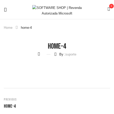
0
Home
home-4
Home-4
By :
suporte
Previous
Home-4