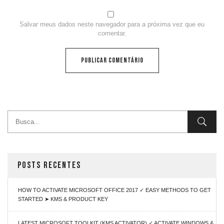
Salvar meus dados neste navegador para a próxima vez que eu
comentar.
POSTS RECENTES
HOW TO ACTIVATE MICROSOFT OFFICE 2017 ✓ EASY METHODS TO GET
STARTED ➤ KMS & PRODUCT KEY
LATEST MICROSOFT TOOLKIT (KMS ACTIVATOR) ✓ ACTIVATE WINDOWS &